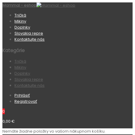
Mammal - eshop
Tričká
Mikiny
Doplnky
Slovakia repre
Kontaktujte nás
Kategórie
Tričká
Mikiny
Doplnky
Slovakia repre
Kontaktujte nás
Prihlásiť
Registrovať
0
0,00 €
Nemáte žiadne položky vo vašom nákupnom košíku.