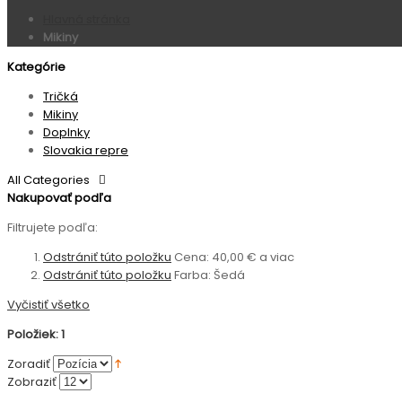
Hlavná stránka
Mikiny
Kategórie
Tričká
Mikiny
Doplnky
Slovakia repre
All Categories
Nakupovať podľa
Filtrujete podľa:
Odstrániť túto položku
Cena:
40,00 € a viac
Odstrániť túto položku
Farba:
Šedá
Vyčistiť všetko
Položiek: 1
Zoradiť
Zobraziť