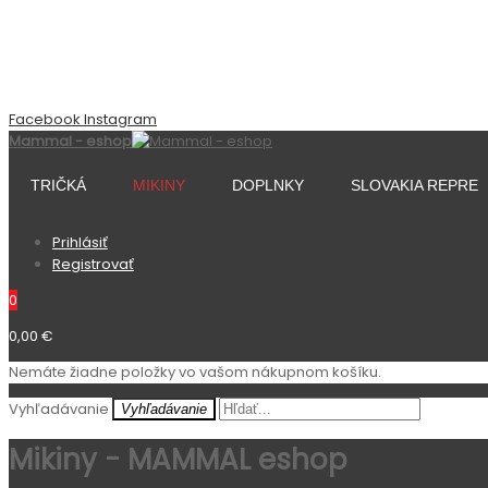
Facebook
Instagram
Mammal - eshop
TRIČKÁ
MIKINY
DOPLNKY
SLOVAKIA REPRE
Prihlásiť
Registrovať
0
0,00 €
Nemáte žiadne položky vo vašom nákupnom košíku.
Vyhľadávanie
Vyhľadávanie
Mikiny - MAMMAL eshop