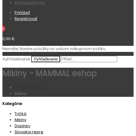
Kontaktujte nás
Prihlásiť
Registrovať
0
0,00 €
Nemáte žiadne položky vo vašom nákupnom košíku.
Vyhľadávanie
Vyhľadávanie
Mikiny - MAMMAL eshop
Hlavná stránka
Mikiny
Kategórie
Tričká
Mikiny
Doplnky
Slovakia repre