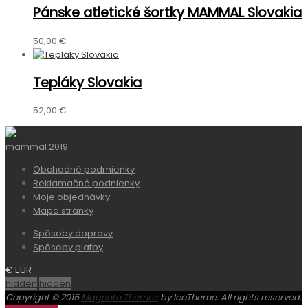
Pánske atletické šortky MAMMAL Slovakia
50,00 €
Tepláky Slovakia
52,00 €
mammal 2019
Obchodné podmienky
Reklamačné podnienky
Moje objednávky
Mapa stránky
Spôsoby dopravy
Spôsoby platby
€ EUR
hidden
hidden
Copyright © 2015
Magento Themes
by IcoTheme. All rights reserved.