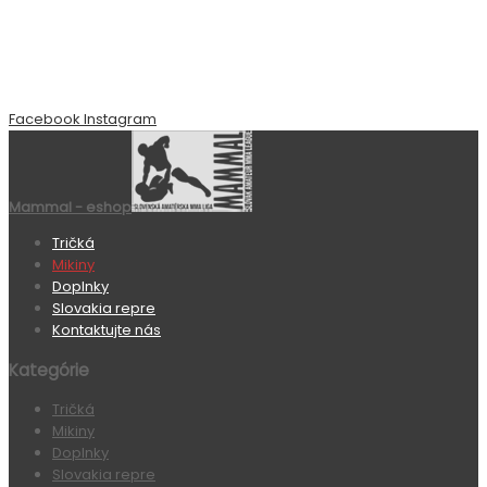
Facebook
Instagram
Mammal - eshop
Tričká
Mikiny
Doplnky
Slovakia repre
Kontaktujte nás
Kategórie
Tričká
Mikiny
Doplnky
Slovakia repre